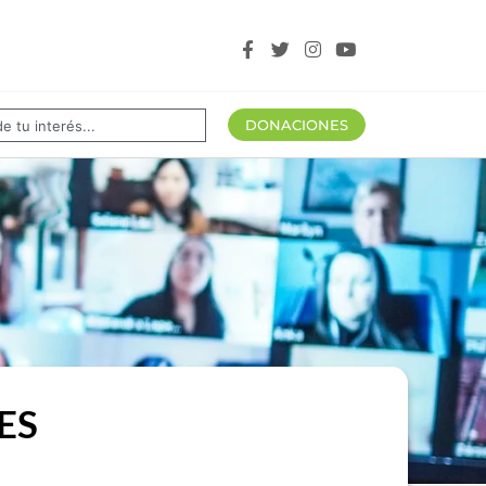
tros aliados
DONACIONES
ES