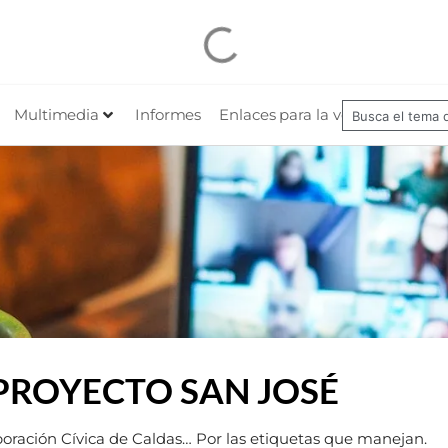
Multimedia
Informes
Enlaces para la veeduría
Nues
PROYECTO SAN JOSÉ
poración Cívica de Caldas… Por las etiquetas que manejan.