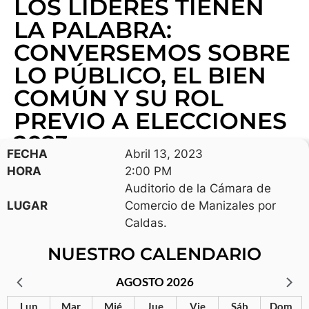
LOS LÍDERES TIENEN
LA PALABRA:
CONVERSEMOS SOBRE
LO PÚBLICO, EL BIEN
COMÚN Y SU ROL
PREVIO A ELECCIONES
2023
FECHA
Abril 13, 2023
HORA
2:00 PM
Auditorio de la Cámara de
LUGAR
Comercio de Manizales por
Caldas.
NUESTRO CALENDARIO
AGOSTO 2026
Lun
Mar
Mié
Jue
Vie
Sáb
Dom