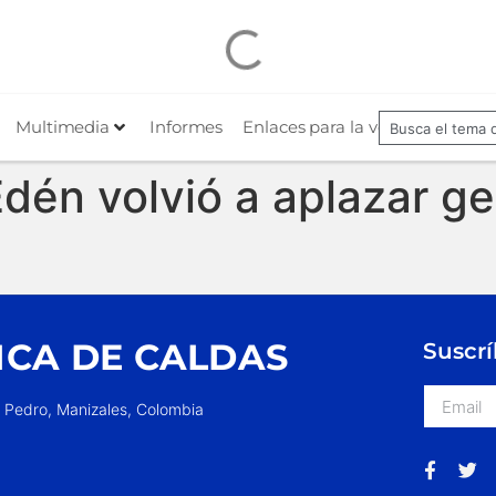
Multimedia
Informes
Enlaces para la veeduría
Nues
 Edén volvió a aplazar g
ICA DE CALDAS
Suscrí
n Pedro, Manizales, Colombia