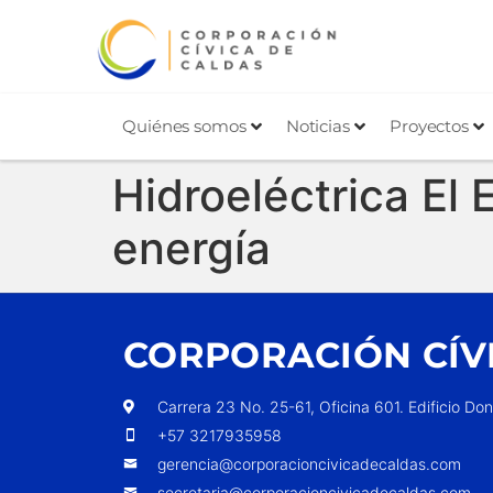
Quiénes somos
Noticias
Proyectos
Hidroeléctrica El
energía
CORPORACIÓN CÍV
Carrera 23 No. 25-61, Oficina 601. Edificio Do
+57 3217935958
gerencia@corporacioncivicadecaldas.com
secretaria@corporacioncivicadecaldas.com