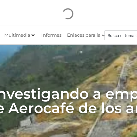
Multimedia
Informes
Enlaces para la veeduría
Nues
investigando a em
e Aerocafé de los 