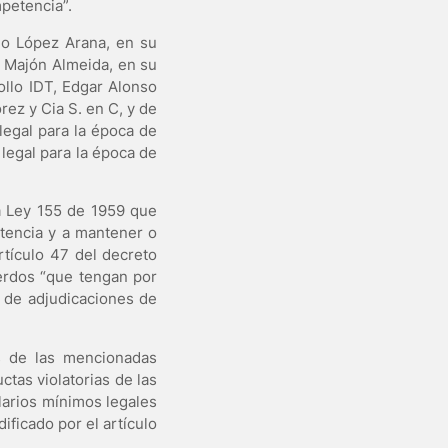
mpetencia”.
go López Arana, en su
o Majón Almeida, en su
ollo IDT, Edgar Alonso
rez y Cia S. en C, y de
legal para la época de
legal para la época de
la Ley 155 de 1959 que
etencia y a mantener o
rtículo 47 del decreto
uerdos “que tengan por
n de adjudicaciones de
es de las mencionadas
ctas violatorias de las
larios mínimos legales
ificado por el artículo