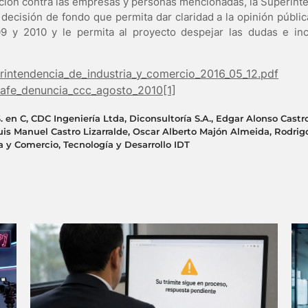
ación contra las empresas y personas mencionadas, la Superinte
cisión de fondo que permita dar claridad a la opinión públic
9 y 2010 y le permita al proyecto despejar las dudas e in
rintendencia_de_industria_y_comercio_2016_05_12.pdf
afe_denuncia_ccc_agosto_2010[1]
. en C
,
CDC Ingeniería Ltda
,
Diconsultoría S.A.
,
Edgar Alonso Castro
uis Manuel Castro Lizarralde
,
Oscar Alberto Majón Almeida
,
Rodrig
a y Comercio
,
Tecnología y Desarrollo IDT