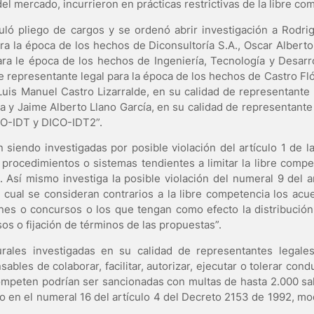
l mercado, incurrieron en prácticas restrictivas de la libre co
ló pliego de cargos y se ordenó abrir investigación a Rodri
ara la época de los hechos de Diconsultoría S.A., Oscar Albert
ara le época de los hechos de Ingeniería, Tecnología y Desarr
de representante legal para la época de los hechos de Castro Fló
Luis Manuel Castro Lizarralde, en su calidad de representante 
 y Jaime Alberto Llano García, en su calidad de representante 
CO-IDT y DICO-IDT2”.
siendo investigadas por posible violación del artículo 1 de 
, procedimientos o sistemas tendientes a limitar la libre comp
. Así mismo investiga la posible violación del numeral 9 del a
 cual se consideran contrarios a la libre competencia los ac
ciones o concursos o los que tengan como efecto la distribució
os o fijación de términos de las propuestas”.
urales investigadas en su calidad de representantes legal
bles de colaborar, facilitar, autorizar, ejecutar o tolerar condu
ompeten podrían ser sancionadas con multas de hasta 2.000 sa
to en el numeral 16 del artículo 4 del Decreto 2153 de 1992, mod