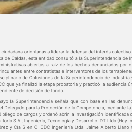
 ciudadana orientadas a liderar la defensa del interés colectiv
ca de Caldas, esta entidad consultó a la Superintendencia de I
ministrativas abiertas a raíz de los hechos denunciados por e
inculantes entre contratistas e interventores de los terraplenes
isciplinario de Colusiones de la Superintendencia de Industria
C que ya finalizó la etapa probatoria y practicó la audiencia 
pendiente de decisión de fondo.
mayo la Superintendencia señala que con base en las denun
el Delegado para la Protección de la Competencia, mediante l
pliego de cargos y ordenó abrir la investigación identificada c
ltoría S.A., Ingeniería, Tecnología y Desarrollo IDT Ltda (Hoy I
lórez y Cía S en C, CDC Ingeniería Ltda, Jaime Alberto Llano