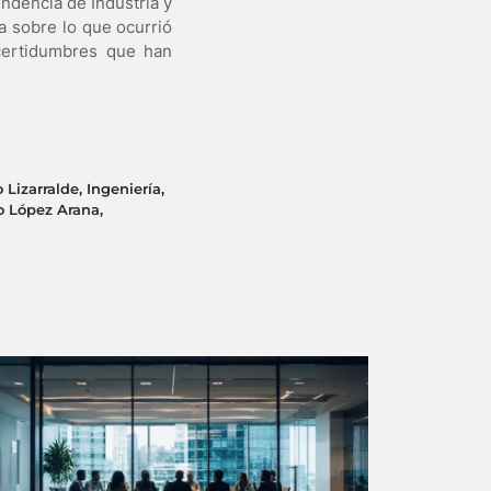
ndencia de Industria y
a sobre lo que ocurrió
certidumbres que han
 Lizarralde
,
Ingeniería
,
o López Arana
,