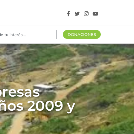
tros aliados
DONACIONES
presas
años 2009 y