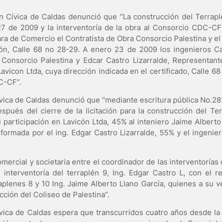
n Cívica de Caldas denunció que “La construcción del Terrapl
27 de 2009 y la interventoría de la obra al Consorcio CDC-C
ra de Comercio el Contratista de Obra Consorcio Palestina y el
ón, Calle 68 no 28-29. A enero 23 de 2009 los ingenieros C
 Consorcio Palestina y Edcar Castro Lizarralde, Representant
avicon Ltda, cuya dirección indicada en el certificado, Calle 6
C-CF”.
vica de Caldas denunció que “mediante escritura pública No.2
spués del cierre de la licitación para la construcción del Ter
participación en Lavicón Ltda, 45% al inteniero Jaime Alberto
formada por el ing. Edgar Castro Lizarralde, 55% y el ingenie
mercial y societaria entre el coordinador de las interventorías 
 interventoría del terraplén 9, Ing. Edgar Castro L, con el r
raplenes 8 y 10 Ing. Jaime Alberto Llano García, quienes a su 
ucción del Coliseo de Palestina”.
Cívica de Caldas espera que transcurridos cuatro años desde la