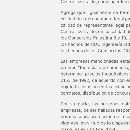
Castro Lizarralde, como agentes de
Agrega que “igualmente se formu
calidad de representante legal p
calidad de representante legal p
Castro Lizarralde, en su calidad 
los Consorcios Palestina 8 y 10, 
los hechos de CDC Ingeniería Ltda
los hechos de los Consorcios DI
Las empresas mencionadas están 
prohíbe “toda clase de prácticas
determinar precios inequitativos”
2153 de 1992, de acuerdo con el
objeto la colusión en las licita
contratos, distribución de concurs
Por su parte, las personas nat
empresas, de ser halladas responsa
normas sobre protección de la c
vigentes, en virtud de lo dispues
26 de la Ley 1340 de 2009.