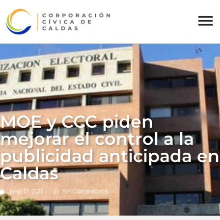
MOE y CCC piden
mejorar el control a la
publicidad anticipada en
Caldas
Junio 17, 2019
Sin Comentarios