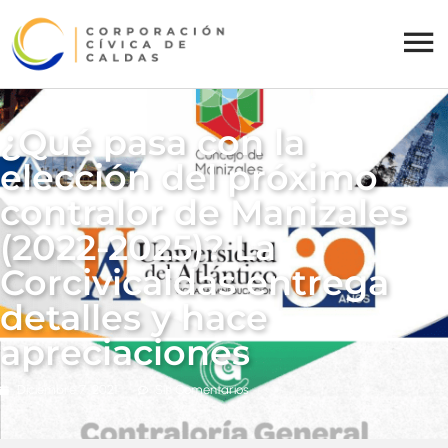
¿Qué pasa con la
elección del próximo
contralor de Manizales
(2022-2025)? La
Corcivicaldas entrega
detalles y hace
apreciaciones
Diciembre 7, 2021
Sin Comentarios