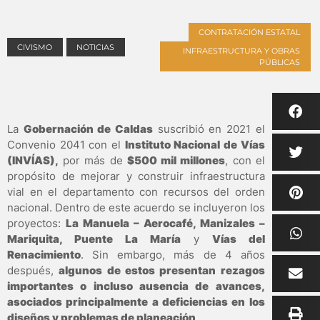
CONTRATACIÓN ESTATAL
CIVISMO
NOTICIAS
INFRAESTRUCTURA Y OBRAS
PÚBLICAS
La
Gobernación de Caldas
suscribió en 2021 el
Convenio 2041 con el
Instituto Nacional de Vías
(INVÍAS),
por más de
$500 mil millones
, con el
propósito de mejorar y construir infraestructura
vial en el departamento con recursos del orden
nacional. Dentro de este acuerdo se incluyeron los
proyectos:
La Manuela – Aerocafé, Manizales –
Mariquita, Puente La María
y
Vías del
Renacimiento
. Sin embargo, más de 4 años
después,
algunos de estos presentan rezagos
importantes o incluso ausencia de avances,
asociados principalmente a deficiencias en los
diseños y problemas de planeación
.