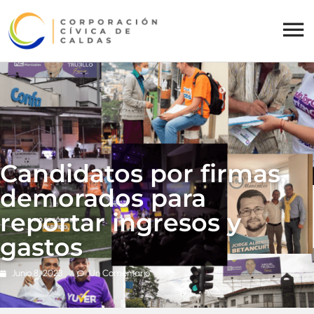
Candidatos por firmas,
demorados para
reportar ingresos y
gastos
Junio 8, 2023
Un Comentario