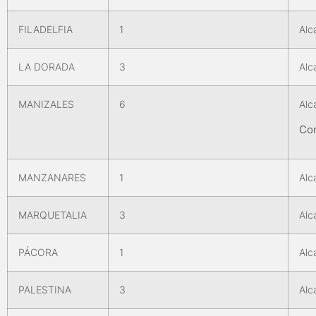
FILADELFIA
1
Alc
LA DORADA
3
Alc
MANIZALES
6
Alc
Con
MANZANARES
1
Alc
MARQUETALIA
3
Alc
PÁCORA
1
Alc
PALESTINA
3
Alc