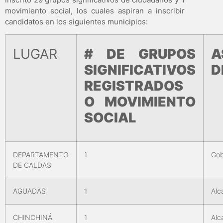
movimiento social, los cuales aspiran a inscribir
candidatos en los siguientes municipios:
LUGAR
# DE GRUPOS
A
SIGNIFICATIVOS
D
REGISTRADOS
O MOVIMIENTO
SOCIAL
DEPARTAMENTO
1
Gob
DE CALDAS
AGUADAS
1
Alc
CHINCHINÁ
1
Alc