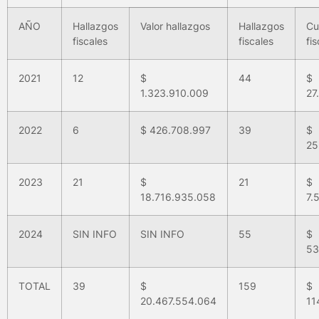
AÑO
Hallazgos
Valor hallazgos
Hallazgos
Cu
fiscales
fiscales
fi
2021
12
$
44
1.323.910.009
27
2022
6
$ 426.708.997
39
25
2023
21
$
21
18.716.935.058
7.
2024
SIN INFO
SIN INFO
55
53
TOTAL
39
$
159
20.467.554.064
11