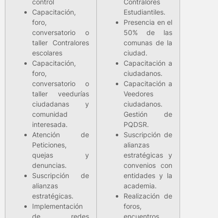
control
Contralores
Capacitación,
Estudiantiles.
foro,
Presencia en el
conversatorio o
50% de las
taller Contralores
comunas de la
escolares
ciudad.
Capacitación,
Capacitación a
foro,
ciudadanos.
conversatorio o
Capacitación a
taller veedurías
Veedores
ciudadanas y
ciudadanos.
comunidad
Gestión de
interesada.
PQDSR.
Atención de
Suscripción de
Peticiones,
alianzas
quejas y
estratégicas y
denuncias.
convenios con
Suscripción de
entidades y la
alianzas
academia.
estratégicas.
Realización de
Implementación
foros,
de redes
encuentros