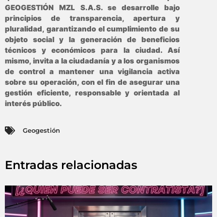
GEOGESTIÓN MZL S.A.S. se desarrolle bajo
principios de transparencia, apertura y
pluralidad, garantizando el cumplimiento de su
objeto social y la generación de beneficios
técnicos y económicos para la ciudad. Así
mismo, invita a la ciudadanía y a los organismos
de control a mantener una vigilancia activa
sobre su operación, con el fin de asegurar una
gestión eficiente, responsable y orientada al
interés público.
Geogestión
Entradas relacionadas