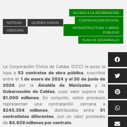
ACCESO A LA INFORMACIÓN
CONTRATACIÓN ESTATAL
NOTICIAS
QUIÉNES SOMOS
INFRAESTRUCTURA Y OBRAS
VEEDURÍA
PÚBLICAS
PLAN DE DESARROLLO
La Corporación Cívica de Caldas (CCC) le puso la
lupa a
53 contratos de obra pública
, suscritos
entre el
1 de enero de 2024 y el 30 de junio de
2026
por la
Alcaldía de Manizales
y la
Gobernación de Caldas
, cuyo valor supera los
$1.000 millones
. En conjunto, estos procesos
representan una contratación cercana a
$245.354 millones
, distribuidos entre
51
contratistas diferentes
, con un valor promedio
de
$4.629 millones por contrato
.