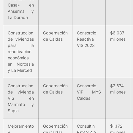
Casa» en
Anserma y
La Dorada
Construcción
Gobernación
Consorcio
$6.087
de viviendas
de Caldas
Reactiva
millones
para la
VIS 2023
reactivación
económica
en Norcasia
y La Merced
Construcción
Gobernación
Consorcio
$2.674
de vivienda
de Caldas
VIP MYS
millones
VIS en
Caldas
Marmato y
Supía
Mejoramiento
Gobernación
Consultin
$1.172
y
de Caldas
P&S S.A.S.
millones