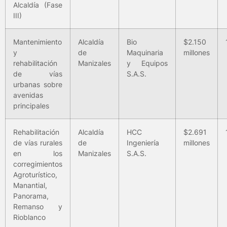
Alcaldía (Fase
III)
Mantenimiento
Alcaldía
Bio
$2.150
y
de
Maquinaria
millones
rehabilitación
Manizales
y Equipos
de vías
S.A.S.
urbanas sobre
avenidas
principales
Rehabilitación
Alcaldía
HCC
$2.691
de vías rurales
de
Ingeniería
millones
en los
Manizales
S.A.S.
corregimientos
Agroturístico,
Manantial,
Panorama,
Remanso y
Rioblanco