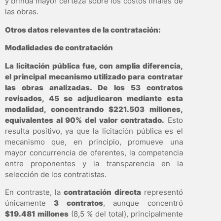
y brinda mayor certeza sobre los costos finales de
las obras.
Otros datos relevantes de la contratación:
Modalidades de contratación
La licitación pública fue, con amplia diferencia,
el principal mecanismo utilizado para contratar
las obras analizadas. De los 53 contratos
revisados, 45 se adjudicaron mediante esta
modalidad, concentrando $221.503 millones,
equivalentes al 90% del valor contratado.
Esto
resulta positivo, ya que la licitación pública es el
mecanismo que, en principio, promueve una
mayor concurrencia de oferentes, la competencia
entre proponentes y la transparencia en la
selección de los contratistas.
En contraste, la
contratación directa
representó
únicamente
3 contratos
, aunque concentró
$19.481 millones
(8,5 % del total), principalmente