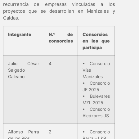
recurrencia de empresas vinculadas a los
proyectos que se desarrollan en Manizales y
Caldas.
Integrante
N.º de
Consorcios
consorcios
en los que
participa
Julio César
4
• Consorcio
Salgado
Vías
Galeano
Manizales
• Consorcio
JE 2025
• Bulevares
MZL 2025
• Consorcio
Alcázares JS
Alfonso Parra
2
• Consorcio
de los Ríos
Parra – L&P