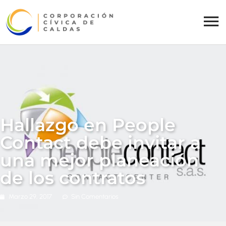
Hallazgo en People
Contact debe invitar a
una mejor planeación
de los contratos
Marzo 29, 2017
Sin Comentarios