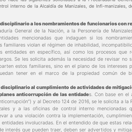
ntrol interno de la Alcaldía de Manizales, de Infi-manizales,
 disciplinario a los nombramientos de funcionarios con r
raduría General de la Nación, a la Personería de Manizale
 entidades mencionadas que indaguen si los nombrami
s familiares violan el régimen de inhabilidad, incompatibili
as entidades en específico, así como los procesos que r
gos. Se les solicita además la necesidad de revisar no so
parten estos familiares, sino en el plano de los intereses
puedan tener en el marco de la propiedad común de bie
 disciplinario al cumplimiento de actividades de mitigaci
 planes anticorrupción de las entidade
s. Con base en el 
ticorrupción”) y al Decreto 124 de 2016, se le solicita a la
zales y a las oficinas de control interno mencionadas q
var a una violación contra la implementación, cumplimien
 entidades involucradas. En el entendido de que estas relac
 de interés que pueden traer, deben ser advertidos y miti