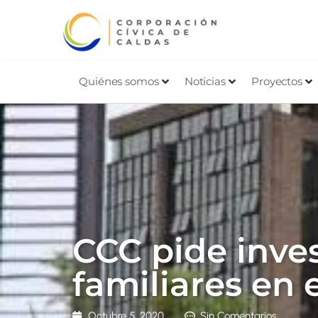
Quiénes somos
Noticias
Proyectos
CCC pide inves
familiares en 
Octubre 5, 2020
Sin Comentarios