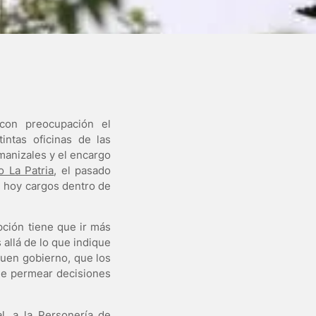
 con preocupación el
intas oficinas de las
manizales y el encargo
o La Patria
, el pasado
n hoy cargos dentro de
pción tiene que ir más
allá de lo que indique
buen gobierno, que los
 de permear decisiones
l, a la Personería de