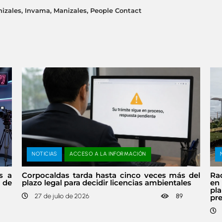
nizales
,
Invama
,
Manizales
,
People Contact
NOTICIAS
ACCESO A LA INFORMACIÓN
s a
Corpocaldas tarda hasta cinco veces más del
Rad
s de
plazo legal para decidir licencias ambientales
en 
pl
27 de julio de 2026
89
pr