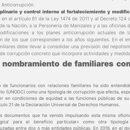
 Anticorrupción.
plinario y control interno al fortaleciemiento y modifi
 en el artículo 81 de la Ley 1474 de 2011 y al Decreto 124 d
de la Nación, a la Personería de Manizales y a las oficinas 
ificaciones a los planes anticorrupción actuales de l
ón de los que corresponden a los años siguientes. En el e
miliares debe llevar a consolidar una previsión del nepotism
 de corrupción concreto que incorpore actividades y medida
l nombramiento de familiares com
de funcionarios con relaciones familiares ha sido entendido
lito (UNODC) como una tipología de corrupción que efecta, esp
er en condiciones de equidad a las funciones públicas de su
culo 21 de la Declaración Universal de Derechos Humanos.
los documentos que ha venido impulsando esta misma oficina
égica’ para el beneficio particular» como otra tipolog
cruzadas entre dos o más entidades públicas. En 2016, en el
do