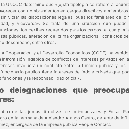
, la UNODC determinó que «[e]sta tipología se refiere al acuerd
favorecer con nombramientos en cargos directivos a miembros 
n violar las disposiciones legales, pues los familiares del di
dad, y viceversa». Se trata de una situación que puede 
unciones, los perfiles requeridos para los cargos, el cumplimie
as públicas, alteración del clima organizacional, conflictos de
 de desempeño, entre otros.
a la Cooperación y el Desarrollo Económicos (OCDE) ha venido
a intromisión indebida de conflictos de intereses privados en l
tereses involucra un conflicto entre la función pública y los 
 funcionario público tiene intereses de índole privada que pod
funciones y la responsabilidad oficial».
o deisgnaciones que preocup
res:
mbro de las juntas directivas de Infi-manizales y Emsa. P
gro de la hermana de Alejandro Arango Castro, gerente de Infi
mez, encargada de la empresa pública People Contact.