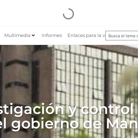
Multimedia
Informes
Enlaces para la veeduría
Nues
tigación y control
el gobierno de Man