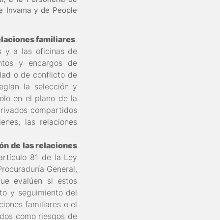
 de Invama y de People
elaciones familiares
.
s y a las oficinas de
entos y encargos de
dad o de conflicto de
eglan la selección y
lo en el plano de la
 privados compartidos
nes, las relaciones
ón de las relaciones
artículo 81 de la Ley
 Procuraduría General,
ue evalúen si estos
to y seguimiento del
iones familiares o el
gados como riesgos de