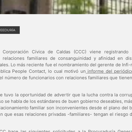
VEEDURÍA
a Corporación Cívica de Caldas (CCC) viene registrando
elaciones familiares de consanguinidad y afinidad en dist
ales. Lo más reciente fue el nombramiento del gerente de Infi-
blica People Contact, lo cual motivó un
informe del periódic
el número de funcionarios con relaciones familiares que tiene
e tuvo la oportunidad de advertir que la lucha contra la corru
eso se habla de los estándares de buen gobierno deseables, más 
elacionamiento familiar son inconvenientes desde el plano del 
n que esas relaciones privadas -familiares- tengan el riesgo
.
CCC hace las siguientes solicitudes a la Procuraduría Genera