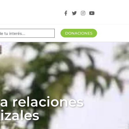
tros aliados
DONACIONES
 a relaciones
izales