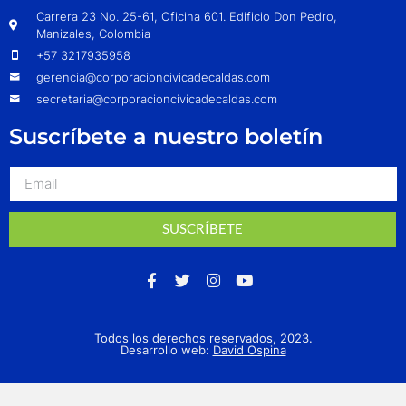
Carrera 23 No. 25-61, Oficina 601. Edificio Don Pedro,
Manizales, Colombia
+57 3217935958
gerencia@corporacioncivicadecaldas.com
secretaria@corporacioncivicadecaldas.com
Suscríbete a nuestro boletín
SUSCRÍBETE
Todos los derechos reservados, 2023.
Desarrollo web:
David Ospina