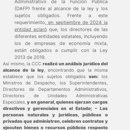
Administrativo de la Función Pública
(DAFP)
frente al alcance de la ley y los
sujetos obligados.
Frente a este
requerimiento
, en septiembre de 2024 la
entidad aclaró
que, los directores de las
diferentes entidades estatales, incluyendo
los de empresas de economía mixta,
están obligados a cumplir con la Ley
2013 de 2019
.
Así mismo, la CCC
realizó un análisis jurídico del
alcance de la ley
, encontrando que la misma
establece que los sujetos obligados
son:
los
Ministros de Despacho, los Superintendentes,
Directores de Departamentos Administrativos,
Directores de Unidades Administrativas
Especiales,
y en general, quienes ejerzan cargos
directivos y gerenciales en el Estado;
– Las
personas naturales y jurídicas, públicas o
privadas que administren, celebren contratos y
ejecuten bienes o recursos públicos respecto