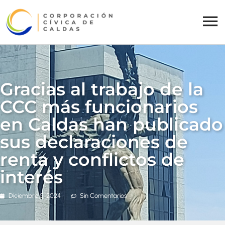
Gracias al trabajo de la
CCC más funcionarios
en Caldas han publicado
sus declaraciones de
renta y conflictos de
interés
Diciembre 5, 2024
Sin Comentarios