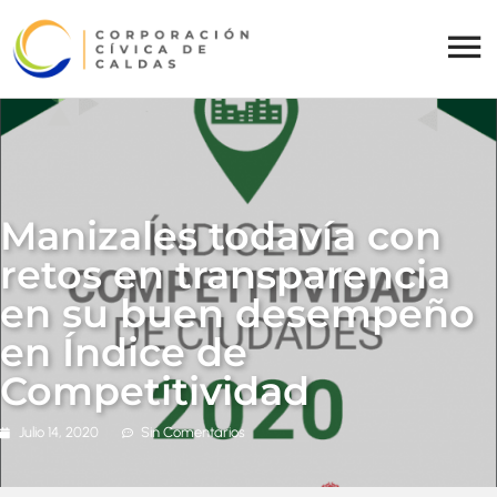
Manizales todavía con
retos en transparencia
en su buen desempeño
en Índice de
Competitividad
Julio 14, 2020
Sin Comentarios